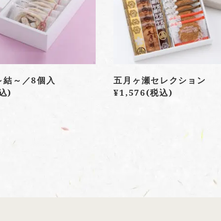
d ～結～／8個入
五月ヶ瀬セレクション
込)
¥1,576
(税込)