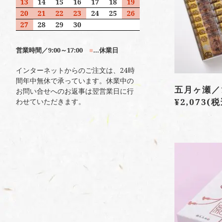
13
14
15
16
17
18
19
20
21
22
23
24
25
26
27
28
29
30
営業時間／9:00～17:00
■
…休業日
インターネットからのご注文は、24時
間年中無休で承っています。休業中の
五月ヶ瀬／
お問い合せへのお返事は翌営業日に行
¥2,073
(税
わせていただきます。