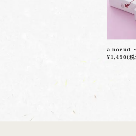
a noeu
¥1,490
(税