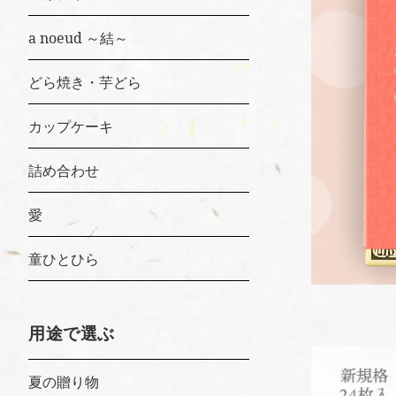
a noeud ～結～
どら焼き・芋どら
カップケーキ
詰め合わせ
愛
童ひとひら
用途で選ぶ
夏の贈り物