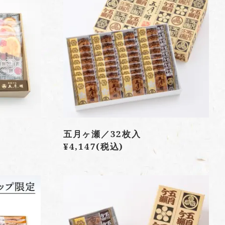
五月ヶ瀬／32枚入
¥4,147
(税込)