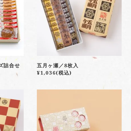
ズ詰合せ
五月ヶ瀬／8枚入
¥1,036
(税込)